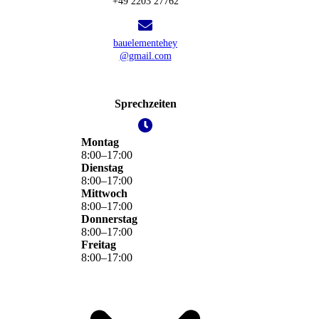
+49 2203 27762
bauelementehey
@gmail.com
Sprechzeiten
Montag
8
:
00
–
17
:
00
Dienstag
8
:
00
–
17
:
00
Mittwoch
8
:
00
–
17
:
00
Donnerstag
8
:
00
–
17
:
00
Freitag
8
:
00
–
17
:
00