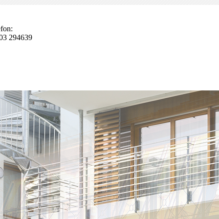
fon:
03 294639